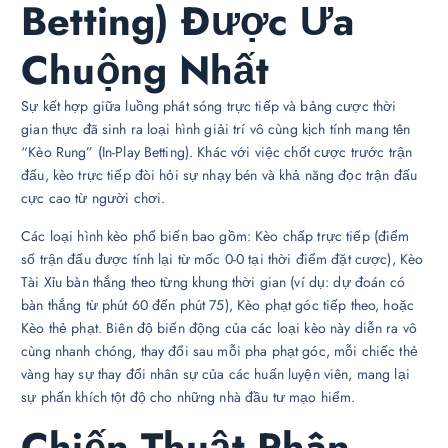
Betting) Được Ưa
Chuộng Nhất
Sự kết hợp giữa luồng phát sóng trực tiếp và bảng cược thời
gian thực đã sinh ra loại hình giải trí vô cùng kịch tính mang tên
“Kèo Rung” (In-Play Betting). Khác với việc chốt cược trước trận
đấu, kèo trực tiếp đòi hỏi sự nhạy bén và khả năng đọc trận đấu
cực cao từ người chơi.
Các loại hình kèo phổ biến bao gồm: Kèo chấp trực tiếp (điểm
số trận đấu được tính lại từ mốc 0-0 tại thời điểm đặt cược), Kèo
Tài Xỉu bàn thắng theo từng khung thời gian (ví dụ: dự đoán có
bàn thắng từ phút 60 đến phút 75), Kèo phạt góc tiếp theo, hoặc
Kèo thẻ phạt. Biên độ biến động của các loại kèo này diễn ra vô
cùng nhanh chóng, thay đổi sau mỗi pha phạt góc, mỗi chiếc thẻ
vàng hay sự thay đổi nhân sự của các huấn luyện viên, mang lại
sự phấn khích tột độ cho những nhà đầu tư mạo hiểm.
Chiến Thuật Phân