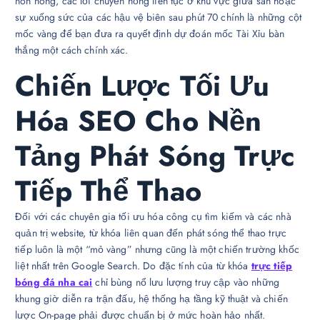
nôn nóng, các lỗi chuyền hỏng liên tục ở khu vực giữa sân hoặc
sự xuống sức của các hậu vệ biên sau phút 70 chính là những cột
mốc vàng để bạn đưa ra quyết định dự đoán mốc Tài Xỉu bàn
thắng một cách chính xác.
Chiến Lược Tối Ưu
Hóa SEO Cho Nền
Tảng Phát Sóng Trực
Tiếp Thể Thao
Đối với các chuyên gia tối ưu hóa công cụ tìm kiếm và các nhà
quản trị website, từ khóa liên quan đến phát sóng thể thao trực
tiếp luôn là một “mỏ vàng” nhưng cũng là một chiến trường khốc
liệt nhất trên Google Search. Do đặc tính của từ khóa
trực tiếp
bóng đá nha cai
chỉ bùng nổ lưu lượng truy cập vào những
khung giờ diễn ra trận đấu, hệ thống hạ tầng kỹ thuật và chiến
lược On-page phải được chuẩn bị ở mức hoàn hảo nhất.