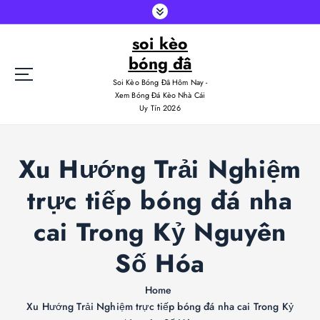
S
k
soi kèo
i
p
bóng đâ
t
Soi Kèo Bóng Đâ Hôm Nay -
o
Xem Bóng Đá Kèo Nhà Cái
c
Uy Tín 2026
o
n
t
Xu Hướng Trải Nghiệm
e
n
trực tiếp bóng đá nha
t
cai Trong Kỷ Nguyên
Số Hóa
Home
Xu Hướng Trải Nghiệm trực tiếp bóng đá nha cai Trong Kỷ