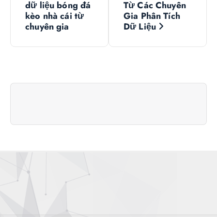
ề
dữ liệu bóng đá
Từ Các Chuyên
kèo nhà cái từ
Gia Phân Tích
chuyên gia
Dữ Liệu
u
h
ư
ớ
n
g
b
à