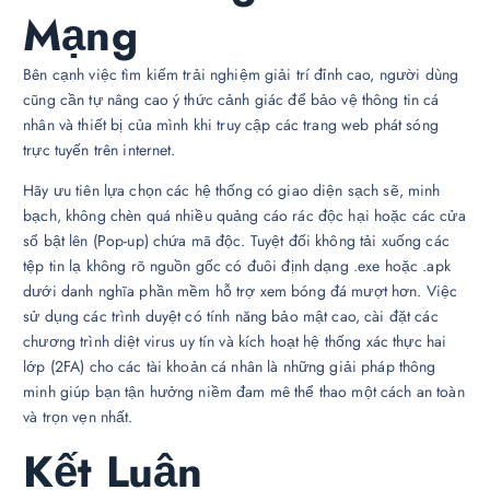
Mạng
Bên cạnh việc tìm kiếm trải nghiệm giải trí đỉnh cao, người dùng
cũng cần tự nâng cao ý thức cảnh giác để bảo vệ thông tin cá
nhân và thiết bị của mình khi truy cập các trang web phát sóng
trực tuyến trên internet.
Hãy ưu tiên lựa chọn các hệ thống có giao diện sạch sẽ, minh
bạch, không chèn quá nhiều quảng cáo rác độc hại hoặc các cửa
sổ bật lên (Pop-up) chứa mã độc. Tuyệt đối không tải xuống các
tệp tin lạ không rõ nguồn gốc có đuôi định dạng .exe hoặc .apk
dưới danh nghĩa phần mềm hỗ trợ xem bóng đá mượt hơn. Việc
sử dụng các trình duyệt có tính năng bảo mật cao, cài đặt các
chương trình diệt virus uy tín và kích hoạt hệ thống xác thực hai
lớp (2FA) cho các tài khoản cá nhân là những giải pháp thông
minh giúp bạn tận hưởng niềm đam mê thể thao một cách an toàn
và trọn vẹn nhất.
Kết Luận