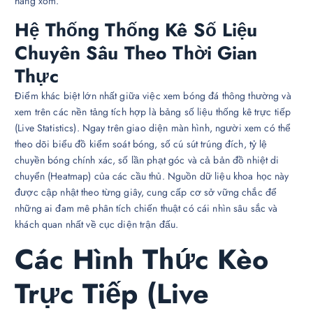
hàng xóm.
Hệ Thống Thống Kê Số Liệu
Chuyên Sâu Theo Thời Gian
Thực
Điểm khác biệt lớn nhất giữa việc xem bóng đá thông thường và
xem trên các nền tảng tích hợp là bảng số liệu thống kê trực tiếp
(Live Statistics). Ngay trên giao diện màn hình, người xem có thể
theo dõi biểu đồ kiểm soát bóng, số cú sút trúng đích, tỷ lệ
chuyền bóng chính xác, số lần phạt góc và cả bản đồ nhiệt di
chuyển (Heatmap) của các cầu thủ. Nguồn dữ liệu khoa học này
được cập nhật theo từng giây, cung cấp cơ sở vững chắc để
những ai đam mê phân tích chiến thuật có cái nhìn sâu sắc và
khách quan nhất về cục diện trận đấu.
Các Hình Thức Kèo
Trực Tiếp (Live