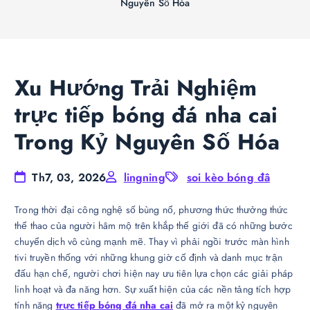
Nguyên Số Hóa
Xu Hướng Trải Nghiệm
trực tiếp bóng đá nha cai
Trong Kỷ Nguyên Số Hóa
Th7, 03, 2026
lingning
soi kèo bóng đâ
Trong thời đại công nghệ số bùng nổ, phương thức thưởng thức
thể thao của người hâm mộ trên khắp thế giới đã có những bước
chuyển dịch vô cùng mạnh mẽ. Thay vì phải ngồi trước màn hình
tivi truyền thống với những khung giờ cố định và danh mục trận
đấu hạn chế, người chơi hiện nay ưu tiên lựa chọn các giải pháp
linh hoạt và đa năng hơn. Sự xuất hiện của các nền tảng tích hợp
tính năng
trực tiếp bóng đá nha cai
đã mở ra một kỷ nguyên