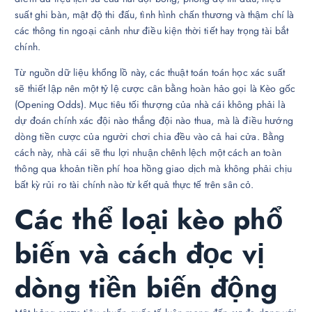
suất ghi bàn, mật độ thi đấu, tình hình chấn thương và thậm chí là
các thông tin ngoại cảnh như điều kiện thời tiết hay trọng tài bắt
chính.
Từ nguồn dữ liệu khổng lồ này, các thuật toán toán học xác suất
sẽ thiết lập nên một tỷ lệ cược cân bằng hoàn hảo gọi là Kèo gốc
(Opening Odds). Mục tiêu tối thượng của nhà cái không phải là
dự đoán chính xác đội nào thắng đội nào thua, mà là điều hướng
dòng tiền cược của người chơi chia đều vào cả hai cửa. Bằng
cách này, nhà cái sẽ thu lợi nhuận chênh lệch một cách an toàn
thông qua khoản tiền phí hoa hồng giao dịch mà không phải chịu
bất kỳ rủi ro tài chính nào từ kết quả thực tế trên sân cỏ.
Các thể loại kèo phổ
biến và cách đọc vị
dòng tiền biến động