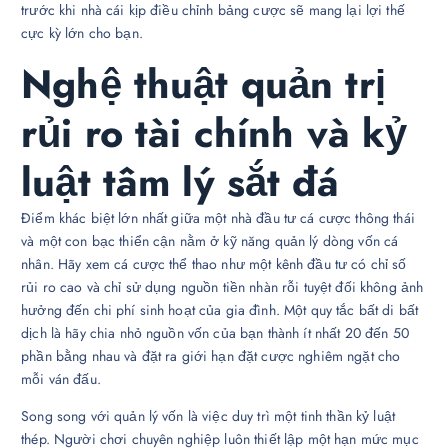
trước khi nhà cái kịp điều chỉnh bảng cược sẽ mang lại lợi thế
cực kỳ lớn cho bạn.
Nghệ thuật quản trị
rủi ro tài chính và kỷ
luật tâm lý sắt đá
Điểm khác biệt lớn nhất giữa một nhà đầu tư cá cược thông thái
và một con bạc thiển cận nằm ở kỹ năng quản lý dòng vốn cá
nhân. Hãy xem cá cược thể thao như một kênh đầu tư có chỉ số
rủi ro cao và chỉ sử dụng nguồn tiền nhàn rỗi tuyệt đối không ảnh
hưởng đến chi phí sinh hoạt của gia đình. Một quy tắc bất di bất
dịch là hãy chia nhỏ nguồn vốn của bạn thành ít nhất 20 đến 50
phần bằng nhau và đặt ra giới hạn đặt cược nghiêm ngặt cho
mỗi ván đấu.
Song song với quản lý vốn là việc duy trì một tinh thần kỷ luật
thép. Người chơi chuyên nghiệp luôn thiết lập một hạn mức mục