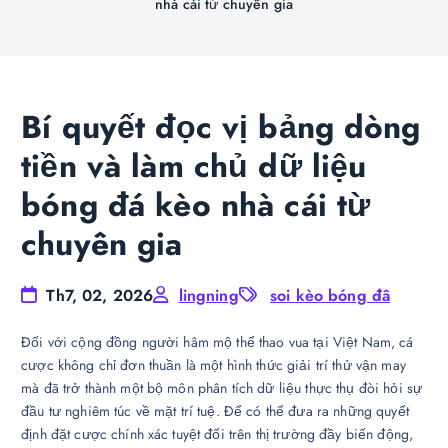
nhà cái từ chuyên gia
Bí quyết đọc vị bảng dòng
tiền và làm chủ dữ liệu
bóng đá kèo nhà cái từ
chuyên gia
Th7, 02, 2026
lingning
soi kèo bóng đâ
Đối với cộng đồng người hâm mộ thể thao vua tại Việt Nam, cá
cược không chỉ đơn thuần là một hình thức giải trí thử vận may
mà đã trở thành một bộ môn phân tích dữ liệu thực thụ đòi hỏi sự
đầu tư nghiêm túc về mặt trí tuệ. Để có thể đưa ra những quyết
định đặt cược chính xác tuyệt đối trên thị trường đầy biến động,