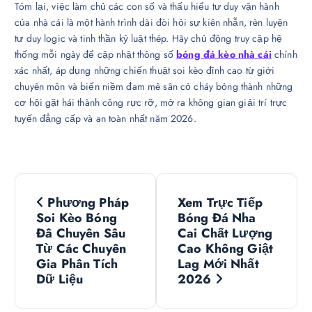
Tóm lại, việc làm chủ các con số và thấu hiểu tư duy vận hành
của nhà cái là một hành trình dài đòi hỏi sự kiên nhẫn, rèn luyện
tư duy logic và tinh thần kỷ luật thép. Hãy chủ động truy cập hệ
thống mỗi ngày để cập nhật thông số
bóng đá kèo nhà cái
chính
xác nhất, áp dụng những chiến thuật soi kèo đỉnh cao từ giới
chuyên môn và biến niềm đam mê sân cỏ cháy bỏng thành những
cơ hội gặt hái thành công rực rỡ, mở ra không gian giải trí trực
tuyến đẳng cấp và an toàn nhất năm 2026.
Đ
Phương Pháp
Xem Trực Tiếp
i
Soi Kèo Bóng
Bóng Đá Nha
Đâ Chuyên Sâu
Cai Chất Lượng
ề
Từ Các Chuyên
Cao Không Giật
Gia Phân Tích
Lag Mới Nhất
Dữ Liệu
2026
u