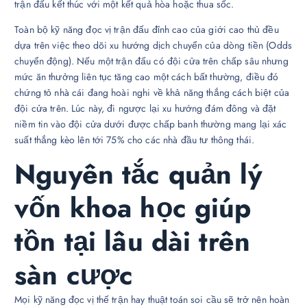
trận đấu kết thúc với một kết quả hòa hoặc thua sốc.
Toàn bộ kỹ năng đọc vị trận đấu đỉnh cao của giới cao thủ đều
dựa trên việc theo dõi xu hướng dịch chuyển của dòng tiền (Odds
chuyển động). Nếu một trận đấu có đội cửa trên chấp sâu nhưng
mức ăn thưởng liên tục tăng cao một cách bất thường, điều đó
chứng tỏ nhà cái đang hoài nghi về khả năng thắng cách biệt của
đội cửa trên. Lúc này, đi ngược lại xu hướng đám đông và đặt
niềm tin vào đội cửa dưới được chấp banh thường mang lại xác
suất thắng kèo lên tới 75% cho các nhà đầu tư thông thái.
Nguyên tắc quản lý
vốn khoa học giúp
tồn tại lâu dài trên
sàn cược
Mọi kỹ năng đọc vị thế trận hay thuật toán soi cầu sẽ trở nên hoàn