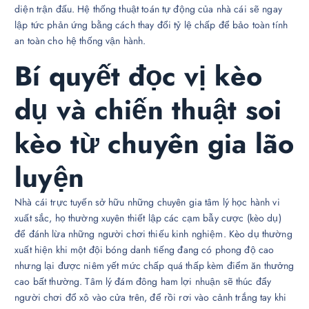
diện trận đấu. Hệ thống thuật toán tự động của nhà cái sẽ ngay
lập tức phản ứng bằng cách thay đổi tỷ lệ chấp để bảo toàn tính
an toàn cho hệ thống vận hành.
Bí quyết đọc vị kèo
dụ và chiến thuật soi
kèo từ chuyên gia lão
luyện
Nhà cái trực tuyến sở hữu những chuyên gia tâm lý học hành vi
xuất sắc, họ thường xuyên thiết lập các cạm bẫy cược (kèo dụ)
để đánh lừa những người chơi thiếu kinh nghiệm. Kèo dụ thường
xuất hiện khi một đội bóng danh tiếng đang có phong độ cao
nhưng lại được niêm yết mức chấp quá thấp kèm điểm ăn thưởng
cao bất thường. Tâm lý đám đông ham lợi nhuận sẽ thúc đẩy
người chơi đổ xô vào cửa trên, để rồi rơi vào cảnh trắng tay khi