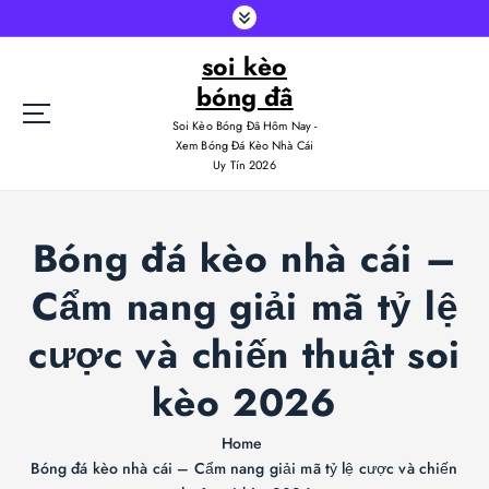
S
k
soi kèo
i
p
bóng đâ
t
Soi Kèo Bóng Đâ Hôm Nay -
o
Xem Bóng Đá Kèo Nhà Cái
c
Uy Tín 2026
o
n
t
Bóng đá kèo nhà cái –
e
n
Cẩm nang giải mã tỷ lệ
t
cược và chiến thuật soi
kèo 2026
Home
Bóng đá kèo nhà cái – Cẩm nang giải mã tỷ lệ cược và chiến